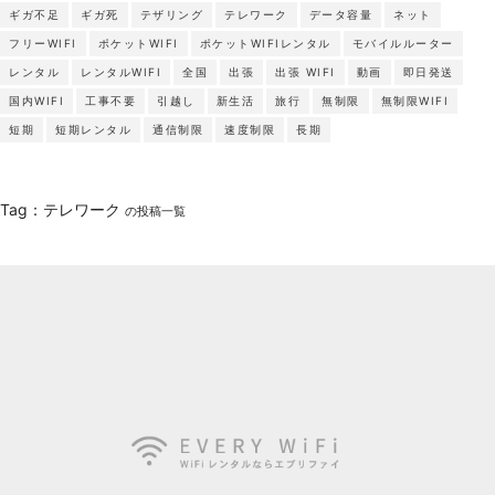
ギガ不足
ギガ死
テザリング
テレワーク
データ容量
ネット
フリーWIFI
ポケットWIFI
ポケットWIFIレンタル
モバイルルーター
レンタル
レンタルWIFI
全国
出張
出張 WIFI
動画
即日発送
国内WIFI
工事不要
引越し
新生活
旅行
無制限
無制限WIFI
短期
短期レンタル
通信制限
速度制限
長期
Tag：テレワーク
の投稿一覧