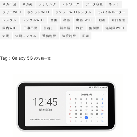
ギガ不足
ギガ死
テザリング
テレワーク
データ容量
ネット
フリーWIFI
ポケットWIFI
ポケットWIFIレンタル
モバイルルーター
レンタル
レンタルWIFI
全国
出張
出張 WIFI
動画
即日発送
国内WIFI
工事不要
引越し
新生活
旅行
無制限
無制限WIFI
短期
短期レンタル
通信制限
速度制限
長期
Tag：Galaxy 5G
の投稿一覧