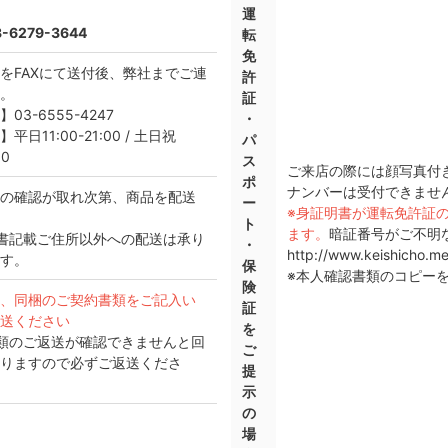
運
-6279-3644
転
免
をFAXにて送付後、弊社までご連
許
。
証
03-6555-4247
・
日11:00-21:00 / 土日祝
パ
00
ス
ご来店の際には顔写真付
ポ
ナンバーは受付できませ
の確認が取れ次第、商品を配送
ー
※身証明書が運転免許証の
ト
ます。
暗証番号がご不明
書記載ご住所以外への配送は承り
・
http://www.keishicho.me
す。
保
※本人確認書類のコピー
険
、同梱のご契約書類をご記入い
証
送ください
を
類のご返送が確認できませんと回
ご
りますので必ずご返送くださ
提
示
の
場