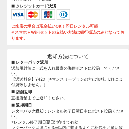
■ クレジットカード決済
ご来店の場合は現金払いOK！即日レンタル可能
※スマホ＋WiFiセットの支払い方法は銀行振込のみとなってお
ります。
返却方法について
■ レターパック返却
返却用封筒に一式を入れ最寄の郵便ポストに投函してくださ
い。
【返送料金】¥420（※マンスリープランの方は無料。L11には
付属致しません。）
■ 店舗返却
直接店舗までご返却ください。
■ 返却期日
レターパック返却
：レンタル終了日翌日中にポスト投函くださ
い。
※レンタル終了期日翌日消印まで有効
レターパックは厚さが3㎝以内に収まるように梱包をお願い致