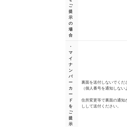
ご
提
示
の
場
合
・
マ
イ
ナ
ン
バ
ー
裏面を送付しないでくだ
カ
（個人番号を通知しない
ー
ド
住所変更等で裏面の通知
を
しして送付ください。
ご
提
示