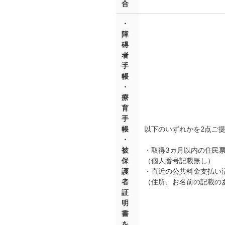
合
・
障
碍
者
手
帳
・
療
育
手
帳
以下のいずれかを2点ご
・
被
・取得3カ月以内の住民
保
（個人番号記載無し）
護
・直近の公共料金支払い
者
（住所、お名前の記載の
証
明
書
を