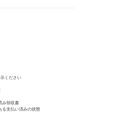
提示ください
票
済み領収書
ある支払い済みの状態