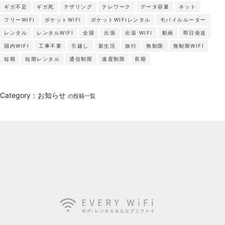
ギガ不足
ギガ死
テザリング
テレワーク
データ容量
ネット
フリーWIFI
ポケットWIFI
ポケットWIFIレンタル
モバイルルーター
レンタル
レンタルWIFI
全国
出張
出張 WIFI
動画
即日発送
国内WIFI
工事不要
引越し
新生活
旅行
無制限
無制限WIFI
短期
短期レンタル
通信制限
速度制限
長期
Category：お知らせ
の投稿一覧