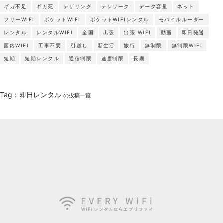
ギガ不足
ギガ死
テザリング
テレワーク
データ容量
ネット
フリーWIFI
ポケットWIFI
ポケットWIFIレンタル
モバイルルーター
レンタル
レンタルWIFI
全国
出張
出張 WIFI
動画
即日発送
国内WIFI
工事不要
引越し
新生活
旅行
無制限
無制限WIFI
短期
短期レンタル
通信制限
速度制限
長期
Tag：即日レンタル
の投稿一覧