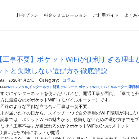
料金プラン
料金シミュレーション
ご利用ガイド
よくあ
【工事不要】ポケットWiFiが便利すぎる理
ットと失敗しない選び方を徹底解説
Category:
コラム
ta:
2026年1月27日
TAG:
WIFIレンタル
,
インターネット開通
,
テレワーク
,
ポケットWIFI
,
モバイルルーター
,
即日利
「すぐにインターネットを使いたいけれど、開通工事が面倒」「家でも
方に最適なのがポケットWiFi（モバイルルーター）です。
光回線のような面倒な立ち合い工事は一切不要。
末が届いたその日から、スイッチ一つで自分専用のWi-Fi環境が手に入
本記事では、ポケットWiFiの魅力から、後悔しないための選び方までを
. なぜ「工事不要」が選ばれるのか？ポケットWiFiの3つのメリット
① 届いたその日にネットが開通
光回線の場合、申し込みから開通まで1ヶ月〜2ヶ月待たされることも珍